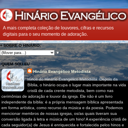
A mais completa coleção de louvores, cifras e recursos
digitais para o seu momento de adoração.
+ SOBRE O HINÁRIO:
▼
QUEM SOU EU
Hinário Evangélico Metodista
Hinos do Hinário Evangélico Metodista. Depois da
Bíblia, o hinário ocupa o lugar mais importante na vida
cristã de cada crente metodista, bem como nas
cerimônias de adoração e louvor da igreja. Ele não é um livro
independente da bíblia: é a própria mensagem bíblica apresentada
em forma artística, como recurso da música e da poesia. Podemos
mencionar membros de nossas igrejas, os/as quais tiveram sua
conversão ligada à letra e música de um hino! A experiência cristã de
cada seguidor(a) de Jesus é enriquecida e fortalecida pelos hinos e