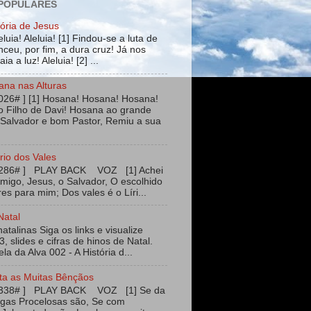
 POPULARES
tória de Jesus
leluia! Aleluia! [1] Findou-se a luta de
ceu, por fim, a dura cruz! Já nos
ia a luz! Aleluia! [2] ...
ana nas Alturas
026# ] [1] Hosana! Hosana! Hosana!
 Filho de Davi! Hosana ao grande
 Salvador e bom Pastor, Remiu a sua
rio dos Vales
#286# ] PLAY BACK VOZ [1] Achei
igo, Jesus, o Salvador, O escolhido
es para mim; Dos vales é o Líri...
Natal
talinas Siga os links e visualize
3, slides e cifras de hinos de Natal.
ela da Alva 002 - A História d...
ta as Muitas Bênçãos
#338# ] PLAY BACK VOZ [1] Se da
agas Procelosas são, Se com