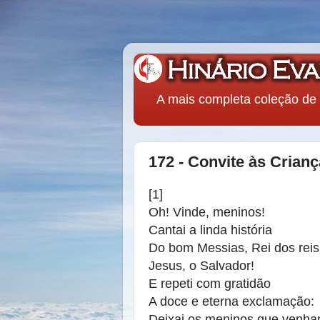
A mais completa coleção de 
172 - Convite às Crian
[1]
Oh! Vinde, meninos!
Cantai a linda história
Do bom Messias, Rei dos reis
Jesus, o Salvador!
E repeti com gratidão
A doce e eterna exclamação:
Deixai os meninos que venha