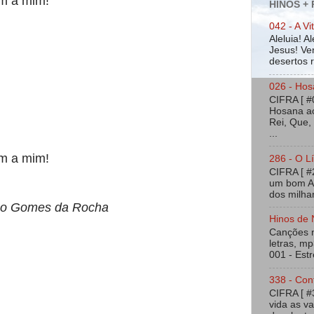
m a mim!
HINOS +
042 - A Vi
Aleluia! A
Jesus! Ven
desertos ra
026 - Hos
CIFRA [ #
Hosana ao
Rei, Que,
...
m a mim!
286 - O Lí
CIFRA [ 
um bom Am
dos milhar
ão Gomes da Rocha
Hinos de 
Canções na
letras, mp
001 - Estr
338 - Con
CIFRA [ 
vida as v