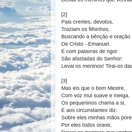
[2]
Pais crentes, devotos,
Traziam os filhinhos,
Buscando a bênção e oração
De Cristo - Emanuel.
E com palavras de rigor
São afastadas do Senhor:
Levai os meninos! Tirai-os daq
[3]
Mas eis que o bom Mestre,
Com voz mui suave e meiga,
Os pequeninos chama a si,
E aos circunstantes diz:
Sobre eles minhas mãos porei
Por eles todos orarei,