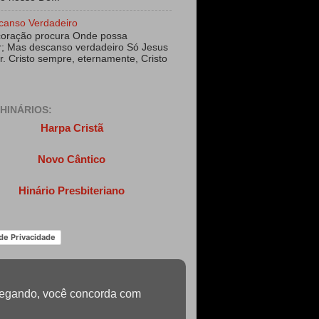
canso Verdadeiro
coração procura Onde possa
; Mas descanso verdadeiro Só Jesus
r. Cristo sempre, eternamente, Cristo
HINÁRIOS:
Harpa Cristã
Novo Cântico
Hinário Presbiteriano
 de Privacidade
navegando, você concorda com