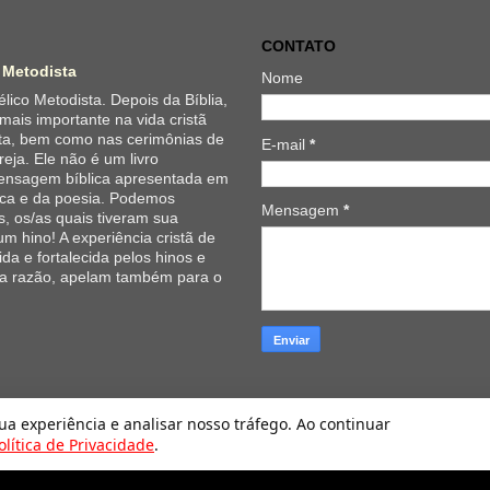
CONTATO
 Metodista
Nome
lico Metodista. Depois da Bíblia,
 mais importante na vida cristã
ta, bem como nas cerimônias de
E-mail
*
reja. Ele não é um livro
 mensagem bíblica apresentada em
ica e da poesia. Podemos
Mensagem
*
, os/as quais tiveram sua
um hino! A experiência cristã de
da e fortalecida pelos hinos e
 a razão, apelam também para o
Hinário Evangélico da Igreja Metodista. Tecnologia do
Blogger
.
sua experiência e analisar nosso tráfego. Ao continuar
olítica de Privacidade
.