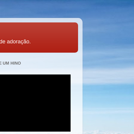
 de adoração.
 UM HINO