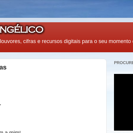
louvores, cifras e recursos digitais para o seu momento
PROCURE
ças
,
m a mim!