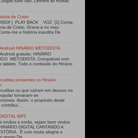
 Julgas tudo vão, Lembra as muitas
stória de Cristo
#002# ] PLAY BACK VOZ [1] Conta-
ória de Cristo, Grava-a no meu
Conta-me a história inaudita De
vo Android HINÁRIO METODISTA
 Android gratuito: HINÁRIO
ICO METODISTA. Compatível com
e tablets. Todo o conteúdo do Hinário
eruditas presentes no Hinário
o
eruditas ou que caíram em desuso no
opular tornaram-se
nsíveis. Assim, o propósito deste
 contribui...
DIGITAL MP3
 irmãos e irmãs, sejam bem vindos
 HINÁRIO DIGITAL CANTANDO A
STÓRIA. É com muita alegria e
ao nosso De...