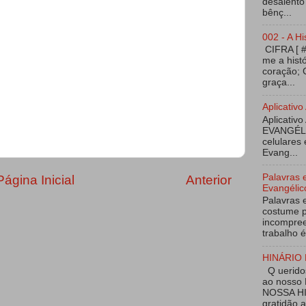
desalento
bênç...
002 - A Hi
CIFRA [ 
me a hist
coração; 
graça...
Aplicati
Aplicativo
EVANGÉL
celulares 
Evang...
Palavras 
Página Inicial
Anterior
Evangélic
Palavras 
costume p
incompree
trabalho é
HINÁRIO 
Q ueridos
ao nosso
NOSSA HI
gratidão 