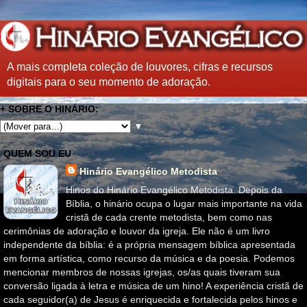
A mais completa coleção de louvores, cifras e recursos
digitais para o seu momento de adoração.
+ SOBRE O HINÁRIO:
▼
QUEM SOU EU
Hinário Evangélico Metodista
Hinos do Hinário Evangélico Metodista. Depois da
Bíblia, o hinário ocupa o lugar mais importante na vida
cristã de cada crente metodista, bem como nas
cerimônias de adoração e louvor da igreja. Ele não é um livro
independente da bíblia: é a própria mensagem bíblica apresentada
em forma artística, como recurso da música e da poesia. Podemos
mencionar membros de nossas igrejas, os/as quais tiveram sua
conversão ligada à letra e música de um hino! A experiência cristã de
cada seguidor(a) de Jesus é enriquecida e fortalecida pelos hinos e