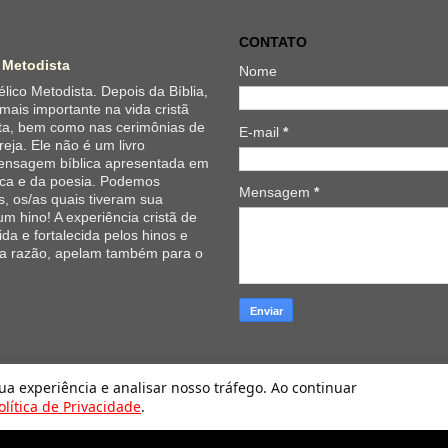
CONTATO
 Metodista
Nome
lico Metodista. Depois da Bíblia,
 mais importante na vida cristã
ta, bem como nas cerimônias de
E-mail
*
reja. Ele não é um livro
 mensagem bíblica apresentada em
ica e da poesia. Podemos
Mensagem
*
, os/as quais tiveram sua
um hino! A experiência cristã de
da e fortalecida pelos hinos e
 a razão, apelam também para o
Hinário Evangélico da Igreja Metodista. Tecnologia do
Blogger
.
sua experiência e analisar nosso tráfego. Ao continuar
olítica de Privacidade
.