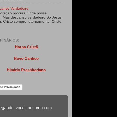
canso Verdadeiro
coração procura Onde possa
; Mas descanso verdadeiro Só Jesus
r. Cristo sempre, eternamente, Cristo
HINÁRIOS:
Harpa Cristã
Novo Cântico
Hinário Presbiteriano
 de Privacidade
navegando, você concorda com