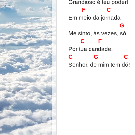
Grandioso é teu poder!
F C
Em meio da jornada
G
Me sinto, às vezes, só.
C F
Por tua caridade,
C G C
Senhor, de mim tem dó!