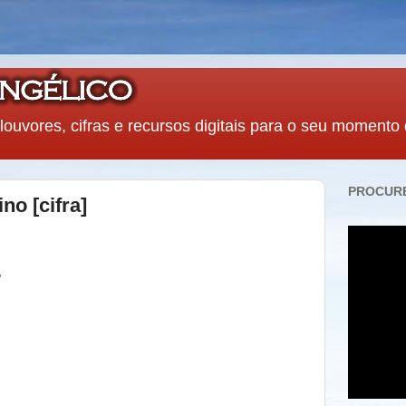
louvores, cifras e recursos digitais para o seu momento
PROCURE
no [cifra]
,