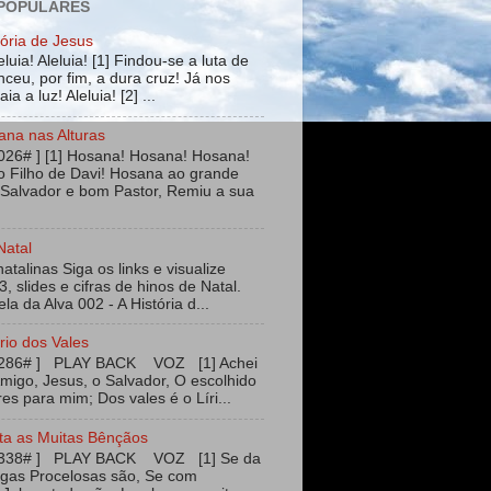
 POPULARES
tória de Jesus
leluia! Aleluia! [1] Findou-se a luta de
ceu, por fim, a dura cruz! Já nos
ia a luz! Aleluia! [2] ...
ana nas Alturas
026# ] [1] Hosana! Hosana! Hosana!
 Filho de Davi! Hosana ao grande
 Salvador e bom Pastor, Remiu a sua
Natal
talinas Siga os links e visualize
3, slides e cifras de hinos de Natal.
ela da Alva 002 - A História d...
rio dos Vales
#286# ] PLAY BACK VOZ [1] Achei
igo, Jesus, o Salvador, O escolhido
es para mim; Dos vales é o Líri...
ta as Muitas Bênçãos
#338# ] PLAY BACK VOZ [1] Se da
agas Procelosas são, Se com