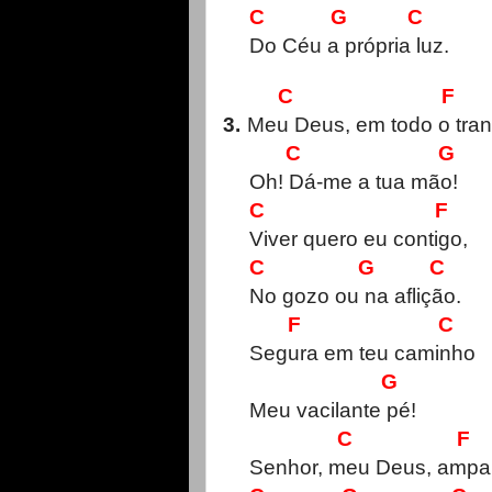
C G C
Do Céu a própria luz.
C F
3.
Meu Deus, em todo o tran
C G
Oh! Dá-me a tua mão!
C F
Viver quero eu contigo,
C G C
No gozo ou na aflição.
F C
Segura em teu caminho
G
Meu vacilante pé!
C F
Senhor, meu Deus, ampa