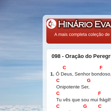
A mais completa coleção de 
098 - Oração do Peregri
C F
1.
Ó Deus, Senhor bondoso
C G
Onipotente Ser,
C F
Tu vês que sou mui frágil!
C G C