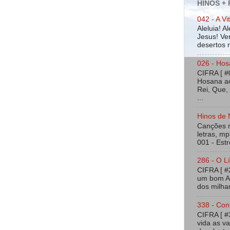
HINOS +
042 - A Vi
Aleluia! A
Jesus! Ven
desertos ra
026 - Hos
CIFRA [ #
Hosana ao
Rei, Que,
...
o
Hinos de 
Canções na
letras, mp
001 - Estr
286 - O Lí
CIFRA [ 
um bom Am
dos milhar
338 - Con
CIFRA [ 
vida as v