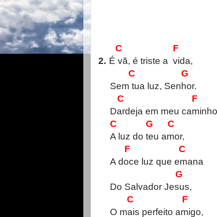
C F
2.
É vã, é triste a vida,
C G
Sem tua luz, Senhor.
C F
Dardeja em meu caminh
C G C
A luz do teu amor,
F C
A doce luz que emana
G
Do Salvador Jesus,
C F
O mais perfeito amigo,