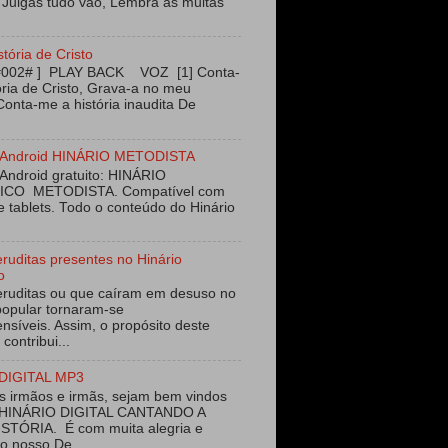
 Julgas tudo vão, Lembra as muitas
stória de Cristo
#002# ] PLAY BACK VOZ [1] Conta-
ória de Cristo, Grava-a no meu
Conta-me a história inaudita De
vo Android HINÁRIO METODISTA
 Android gratuito: HINÁRIO
ICO METODISTA. Compatível com
e tablets. Todo o conteúdo do Hinário
eruditas presentes no Hinário
o
eruditas ou que caíram em desuso no
opular tornaram-se
nsíveis. Assim, o propósito deste
 contribui...
DIGITAL MP3
 irmãos e irmãs, sejam bem vindos
 HINÁRIO DIGITAL CANTANDO A
STÓRIA. É com muita alegria e
ao nosso De...