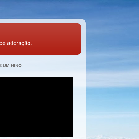
 de adoração.
 UM HINO