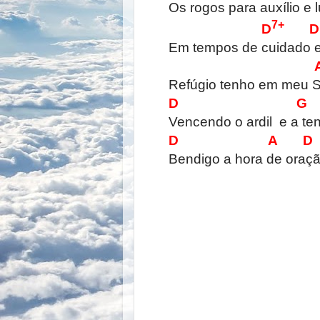
Os rogos para auxílio e l
7+
D
D
Em tempos de cuidado e
Refúgio tenho em meu S
D G
Vencendo o ardil e a te
D A D
Bendigo a hora de oraçã