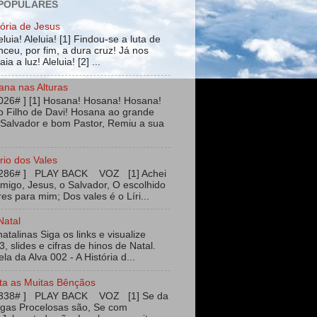
 POPULARES
tória de Jesus
leluia! Aleluia! [1] Findou-se a luta de
ceu, por fim, a dura cruz! Já nos
ia a luz! Aleluia! [2] ...
ana nas Alturas
026# ] [1] Hosana! Hosana! Hosana!
 Filho de Davi! Hosana ao grande
 Salvador e bom Pastor, Remiu a sua
rio dos Vales
#286# ] PLAY BACK VOZ [1] Achei
igo, Jesus, o Salvador, O escolhido
es para mim; Dos vales é o Líri...
Natal
talinas Siga os links e visualize
3, slides e cifras de hinos de Natal.
ela da Alva 002 - A História d...
ta as Muitas Bênçãos
#338# ] PLAY BACK VOZ [1] Se da
agas Procelosas são, Se com