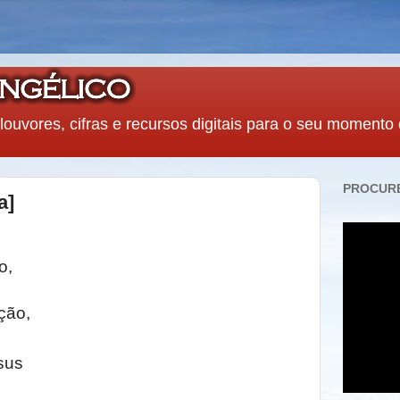
louvores, cifras e recursos digitais para o seu momento
PROCURE
a]
o,
ção,
sus