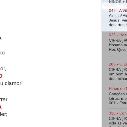
HINOS +
042 - A Vi
Aleluia! A
Jesus! Ven
desertos ra
026 - Hos
o,
CIFRA [ #
Hosana ao
Rei, Que,
ão
...
286 - O Lí
or,
CIFRA [ 
um bom Am
D
dos milhar
u clamor!
Hinos de 
Canções na
rer
letras, mp
001 - Estr
A
er;
338 - Con
CIFRA [ 
vida as v