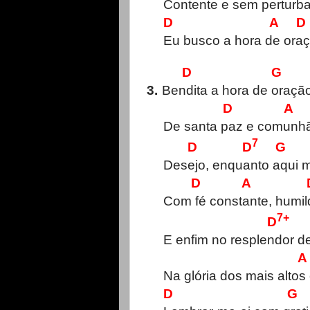
Contente e sem perturb
D A D
Eu busco a hora de oraç
D G
3.
Bendita a hora de oraçã
D A
De santa paz e comunh
7
D D
G
Desejo, enquanto aqui m
D A 
Com fé constante, humil
7+
D
E enfim no resplendor d
A
Na glória dos mais altos
D G