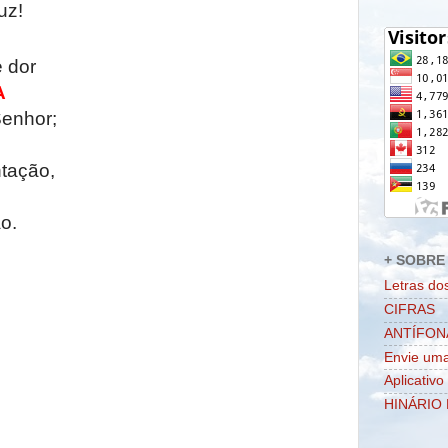
uz!
 dor
A
enhor;
ntação,
o.
+ SOBRE 
Letras do
CIFRAS
ANTÍFON
Envie uma
Aplicativo
HINÁRIO 