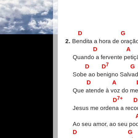
D G
2.
Bendita a hora de oraçã
D A
Quando a fervente petiç
7
D D
G
Sobe ao benigno Salvad
D A 
Que atende à voz do me
7+
D
D
Jesus me ordena a recor
Ao seu amor, ao seu pod
D G