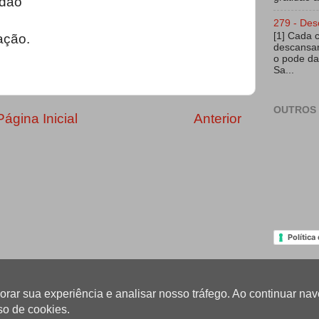
idão
279 - Des
[1] Cada 
ação.
descansar
o pode da
Sa...
OUTROS 
Página Inicial
Anterior
Política
lhorar sua experiência e analisar nosso tráfego. Ao continuar 
so de cookies.