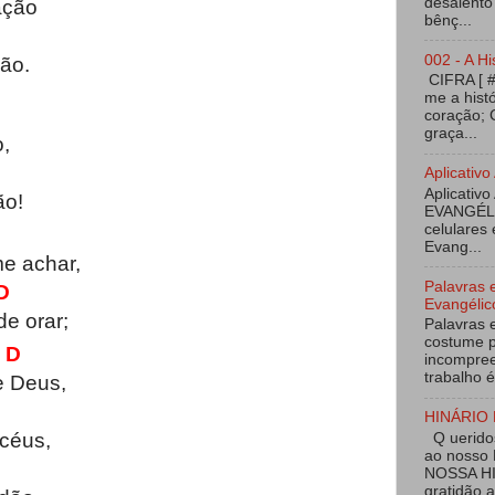
desalento
ação
bênç...
002 - A Hi
ão.
CIFRA [ 
me a hist
coração; 
graça...
o,
Aplicati
Aplicativo
ão!
EVANGÉL
celulares 
Evang...
e achar,
Palavras 
D
Evangélic
de orar;
Palavras 
costume p
D
incompree
trabalho é
e Deus,
HINÁRIO 
 céus,
Q ueridos
ao nosso
NOSSA HI
gratidão 