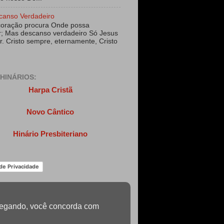
canso Verdadeiro
coração procura Onde possa
; Mas descanso verdadeiro Só Jesus
r. Cristo sempre, eternamente, Cristo
HINÁRIOS:
Harpa Cristã
Novo Cântico
Hinário Presbiteriano
 de Privacidade
navegando, você concorda com