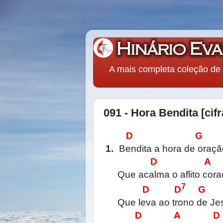
A mais completa coleção de 
091 - Hora Bendita [cifr
D G
1.
Bendita a hora de oraçã
D A
Que acalma o aflito cora
7
D D
G
Que leva ao trono de Je
D A D