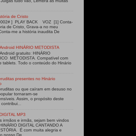
 Julgas tudo vão, Lembra as muitas
stória de Cristo
#002# ] PLAY BACK VOZ [1] Conta-
ória de Cristo, Grava-a no meu
Conta-me a história inaudita De
vo Android HINÁRIO METODISTA
 Android gratuito: HINÁRIO
ICO METODISTA. Compatível com
e tablets. Todo o conteúdo do Hinário
eruditas presentes no Hinário
o
eruditas ou que caíram em desuso no
opular tornaram-se
nsíveis. Assim, o propósito deste
 contribui...
DIGITAL MP3
 irmãos e irmãs, sejam bem vindos
 HINÁRIO DIGITAL CANTANDO A
STÓRIA. É com muita alegria e
ao nosso De...