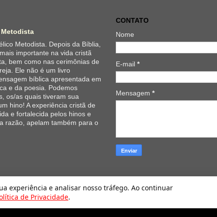
CONTATO
 Metodista
Nome
lico Metodista. Depois da Bíblia,
 mais importante na vida cristã
ta, bem como nas cerimônias de
E-mail
*
reja. Ele não é um livro
 mensagem bíblica apresentada em
ica e da poesia. Podemos
Mensagem
*
, os/as quais tiveram sua
um hino! A experiência cristã de
da e fortalecida pelos hinos e
 a razão, apelam também para o
Hinário Evangélico da Igreja Metodista. Tecnologia do
Blogger
.
sua experiência e analisar nosso tráfego. Ao continuar
olítica de Privacidade
.