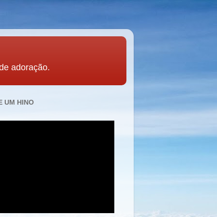
 de adoração.
 UM HINO