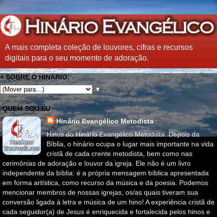
A mais completa coleção de louvores, cifras e recursos
digitais para o seu momento de adoração.
+ SOBRE O HINÁRIO:
▼
QUEM SOU EU
Hinário Evangélico Metodista
Hinos do Hinário Evangélico Metodista. Depois da
Bíblia, o hinário ocupa o lugar mais importante na vida
cristã de cada crente metodista, bem como nas
cerimônias de adoração e louvor da igreja. Ele não é um livro
independente da bíblia: é a própria mensagem bíblica apresentada
em forma artística, como recurso da música e da poesia. Podemos
mencionar membros de nossas igrejas, os/as quais tiveram sua
conversão ligada à letra e música de um hino! A experiência cristã de
cada seguidor(a) de Jesus é enriquecida e fortalecida pelos hinos e