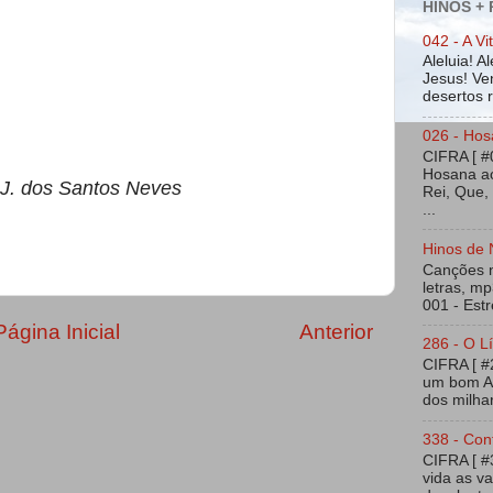
HINOS +
042 - A Vi
Aleluia! A
Jesus! Ven
desertos ra
026 - Hos
CIFRA [ #
Hosana ao
 J. dos Santos Neves
Rei, Que,
...
Hinos de 
Canções na
letras, mp
001 - Estr
Página Inicial
Anterior
286 - O Lí
CIFRA [ 
um bom Am
dos milhar
338 - Con
CIFRA [ 
vida as v