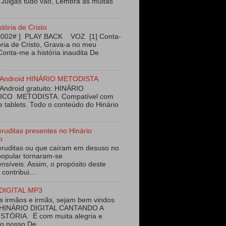
 Julgas tudo vão, Lembra as muitas
stória de Cristo
#002# ] PLAY BACK VOZ [1] Conta-
ória de Cristo, Grava-a no meu
Conta-me a história inaudita De
vo Android HINÁRIO METODISTA
 Android gratuito: HINÁRIO
ICO METODISTA. Compatível com
e tablets. Todo o conteúdo do Hinário
eruditas presentes no Hinário
o
eruditas ou que caíram em desuso no
opular tornaram-se
nsíveis. Assim, o propósito deste
 contribui...
DIGITAL MP3
 irmãos e irmãs, sejam bem vindos
 HINÁRIO DIGITAL CANTANDO A
STÓRIA. É com muita alegria e
ao nosso De...