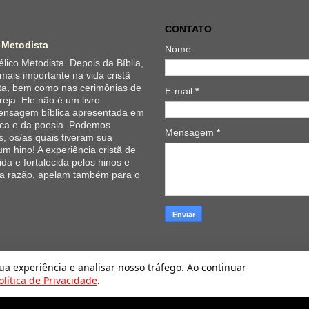
CONTATO
 Metodista
Nome
lico Metodista. Depois da Bíblia,
 mais importante na vida cristã
ta, bem como nas cerimônias de
E-mail
*
reja. Ele não é um livro
 mensagem bíblica apresentada em
ica e da poesia. Podemos
Mensagem
*
, os/as quais tiveram sua
um hino! A experiência cristã de
da e fortalecida pelos hinos e
 a razão, apelam também para o
Hinário Evangélico da Igreja Metodista. Tecnologia do
Blogger
.
sua experiência e analisar nosso tráfego. Ao continuar
olítica de Privacidade
.