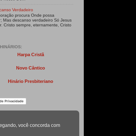
canso Verdadeiro
coração procura Onde possa
; Mas descanso verdadeiro Só Jesus
r. Cristo sempre, eternamente, Cristo
HINÁRIOS:
Harpa Cristã
Novo Cântico
Hinário Presbiteriano
 de Privacidade
navegando, você concorda com