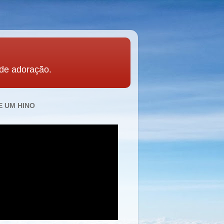
 de adoração.
 UM HINO