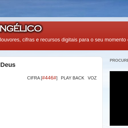
louvores, cifras e recursos digitais para o seu momento
PROCURE
 Deus
#446#
CIFRA [
] PLAY BACK
VOZ