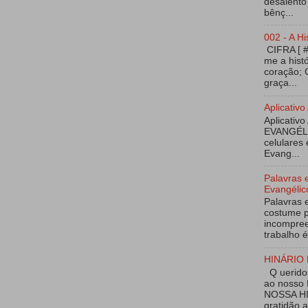
desalento
bênç...
002 - A Hi
CIFRA [ 
me a hist
coração; 
graça...
Aplicati
Aplicativo
EVANGÉL
celulares 
Evang...
Palavras 
Evangélic
Palavras 
costume p
incompree
trabalho é
HINÁRIO 
Q ueridos
ao nosso
NOSSA HI
gratidão 