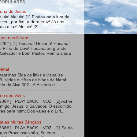
 POPULARES
tória de Jesus
leluia! Aleluia! [1] Findou-se a luta de
ceu, por fim, a dura cruz! Já nos
ia a luz! Aleluia! [2] ...
ana nas Alturas
026# ] [1] Hosana! Hosana! Hosana!
 Filho de Davi! Hosana ao grande
 Salvador e bom Pastor, Remiu a sua
Natal
talinas Siga os links e visualize
3, slides e cifras de hinos de Natal.
ela da Alva 002 - A História d...
rio dos Vales
#286# ] PLAY BACK VOZ [1] Achei
igo, Jesus, o Salvador, O escolhido
es para mim; Dos vales é o Líri...
ta as Muitas Bênçãos
#338# ] PLAY BACK VOZ [1] Se da
agas Procelosas são, Se com