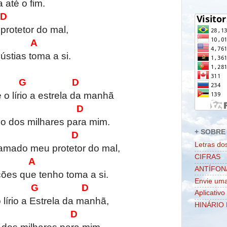
 até o fim.
 D
rotetor do mal,
A
stias toma a si.
 G D
 o lírio a estrela da manhã
A D
o dos milhares para mim.
+ SOBRE 
G D
Letras do
amado meu protetor do mal,
CIFRAS
A
ANTÍFON
ções que tenho toma a si.
Envie uma
 G D
Aplicativo
 lírio a Estrela da manhã,
HINÁRIO 
A D