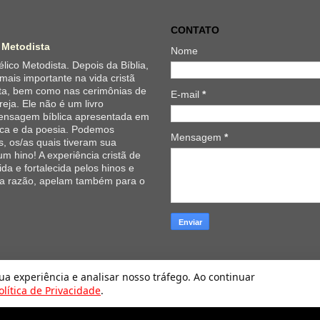
CONTATO
 Metodista
Nome
lico Metodista. Depois da Bíblia,
 mais importante na vida cristã
ta, bem como nas cerimônias de
E-mail
*
reja. Ele não é um livro
 mensagem bíblica apresentada em
ica e da poesia. Podemos
Mensagem
*
, os/as quais tiveram sua
um hino! A experiência cristã de
da e fortalecida pelos hinos e
 a razão, apelam também para o
Hinário Evangélico da Igreja Metodista. Tecnologia do
Blogger
.
sua experiência e analisar nosso tráfego. Ao continuar
olítica de Privacidade
.