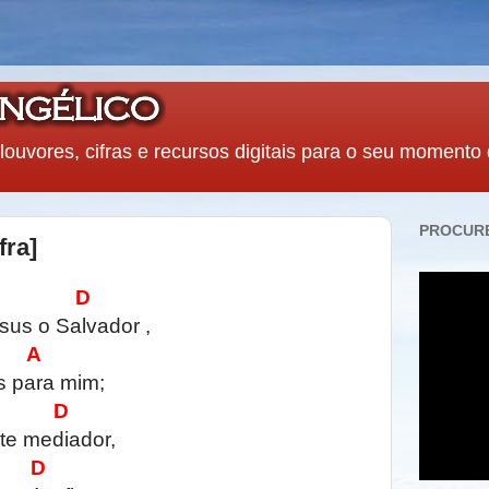
louvores, cifras e recursos digitais para o seu momento
PROCURE
fra]
 D
us o Salvador ,
A
s para mim;
 D
orte mediador,
D