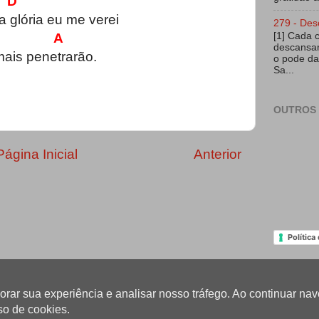
 D
 glória eu me verei
279 - Des
A
[1] Cada 
descansar
mais penetrarão.
o pode da
Sa...
OUTROS 
Página Inicial
Anterior
Política
lhorar sua experiência e analisar nosso tráfego. Ao continuar 
so de cookies.