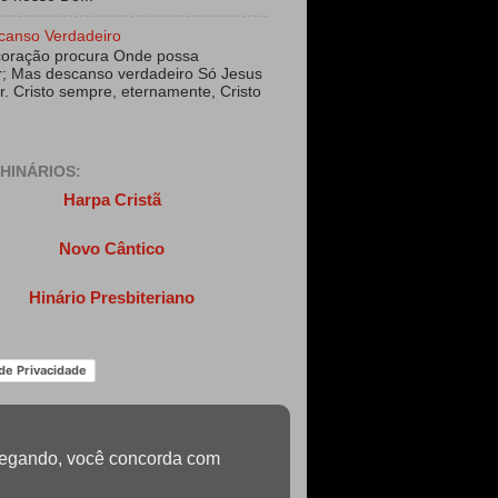
canso Verdadeiro
coração procura Onde possa
; Mas descanso verdadeiro Só Jesus
r. Cristo sempre, eternamente, Cristo
HINÁRIOS:
Harpa Cristã
Novo Cântico
Hinário Presbiteriano
 de Privacidade
navegando, você concorda com