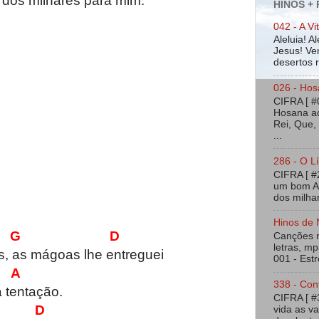
 dos milhares para mim.
HINOS +
042 - A Vi
Aleluia! A
Jesus! Ven
desertos ra
026 - Hos
CIFRA [ #
Hosana ao
Rei, Que,
...
286 - O Lí
CIFRA [ 
um bom Am
dos milhar
Hinos de 
G D
Canções na
letras, mp
, as mágoas lhe entreguei
001 - Estr
A
338 - Con
a tentação.
CIFRA [ 
 D
vida as v