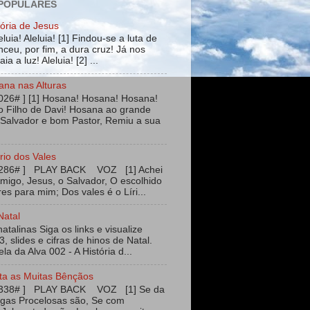
 POPULARES
tória de Jesus
leluia! Aleluia! [1] Findou-se a luta de
ceu, por fim, a dura cruz! Já nos
ia a luz! Aleluia! [2] ...
ana nas Alturas
026# ] [1] Hosana! Hosana! Hosana!
 Filho de Davi! Hosana ao grande
 Salvador e bom Pastor, Remiu a sua
rio dos Vales
#286# ] PLAY BACK VOZ [1] Achei
igo, Jesus, o Salvador, O escolhido
es para mim; Dos vales é o Líri...
Natal
talinas Siga os links e visualize
3, slides e cifras de hinos de Natal.
ela da Alva 002 - A História d...
ta as Muitas Bênçãos
#338# ] PLAY BACK VOZ [1] Se da
agas Procelosas são, Se com