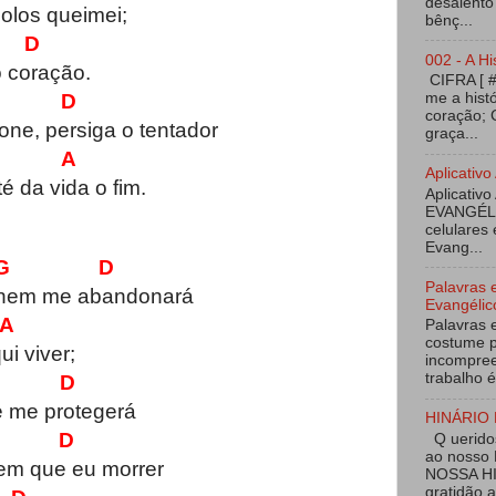
desalento
dolos queimei;
bênç...
D
002 - A Hi
 coração.
CIFRA [ 
 D
me a hist
coração; 
e, persiga o tentador
graça...
A
Aplicati
 da vida o fim.
Aplicativo
EVANGÉL
celulares 
Evang...
 D
Palavras 
 nem me abandonará
Evangélic
A
Palavras 
costume p
ui viver;
incompree
trabalho é
 D
e me protegerá
HINÁRIO 
D
Q ueridos
ao nosso
 em que eu morrer
NOSSA HI
gratidão 