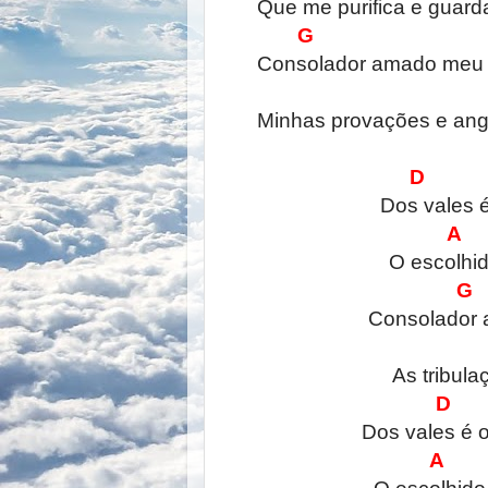
Que me purifica e guarda
G
Consolador amado meu p
Minhas provações e angú
D
Dos vales é
O escolhid
Consolador 
As tribula
D
Dos vales é o