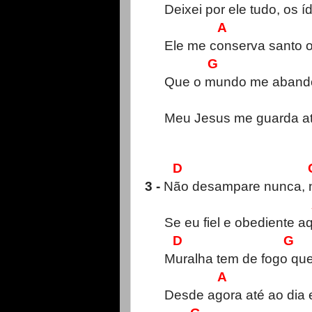
Deixei por ele tudo, os í
A 
Ele me conserva santo o
G
Que o mundo me abandon
Meu Jesus me guarda até
D G
3 -
Não desampare nunca,
Se eu fiel e obediente aq
D G
Muralha tem de fogo qu
A 
Desde agora até ao dia