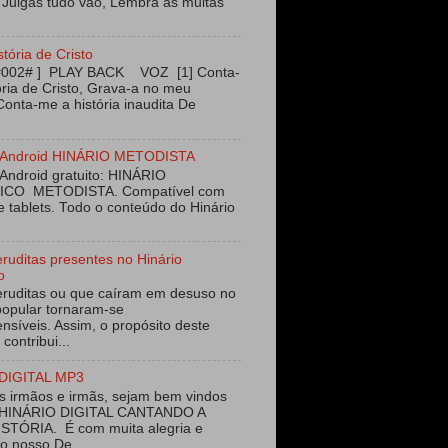
 Julgas tudo vão, Lembra as muitas
stória de Cristo
#002# ] PLAY BACK VOZ [1] Conta-
ória de Cristo, Grava-a no meu
Conta-me a história inaudita De
vo Android HINÁRIO METODISTA
 Android gratuito: HINÁRIO
ICO METODISTA. Compatível com
e tablets. Todo o conteúdo do Hinário
eruditas presentes no Hinário
o
eruditas ou que caíram em desuso no
opular tornaram-se
nsíveis. Assim, o propósito deste
 contribui...
DIGITAL MP3
 irmãos e irmãs, sejam bem vindos
 HINÁRIO DIGITAL CANTANDO A
STÓRIA. É com muita alegria e
ao nosso De...