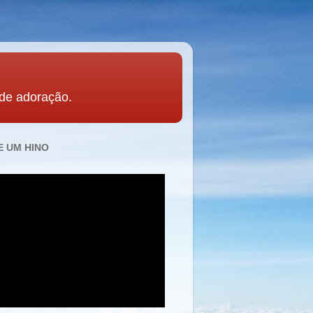
 de adoração.
 UM HINO