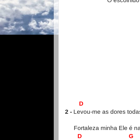
O escolhido
D 
2 -
Levou-me as dores todas
Fortaleza minha Ele é n
D G