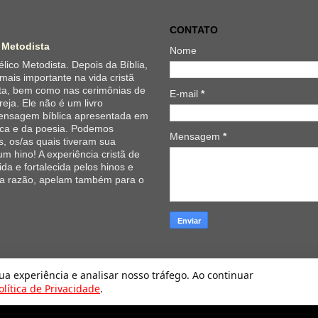
CONTATO
 Metodista
Nome
lico Metodista. Depois da Bíblia,
 mais importante na vida cristã
ta, bem como nas cerimônias de
E-mail
*
reja. Ele não é um livro
 mensagem bíblica apresentada em
ica e da poesia. Podemos
Mensagem
*
, os/as quais tiveram sua
um hino! A experiência cristã de
da e fortalecida pelos hinos e
 a razão, apelam também para o
Hinário Evangélico da Igreja Metodista. Tecnologia do
Blogger
.
sua experiência e analisar nosso tráfego. Ao continuar
olítica de Privacidade
.