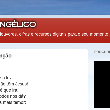
louvores, cifras e recursos digitais para o seu momento
PROCURE
enção
sa luz
não têm Jesus!
é que irá,
todos nos dá?
s mais temor;