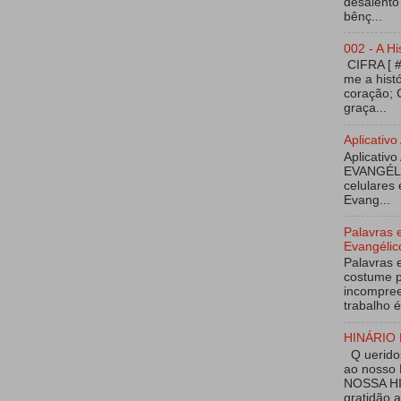
desalento
bênç...
002 - A Hi
CIFRA [ 
me a hist
coração; 
graça...
Aplicati
Aplicativo
EVANGÉL
celulares 
Evang...
Palavras 
Evangélic
Palavras 
costume p
incompree
trabalho é
HINÁRIO 
Q ueridos
ao nosso
NOSSA HI
gratidão 