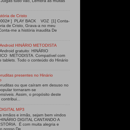
 Julgas tudo vão, Lembra as muitas
stória de Cristo
#002# ] PLAY BACK VOZ [1] Conta-
ória de Cristo, Grava-a no meu
Conta-me a história inaudita De
vo Android HINÁRIO METODISTA
 Android gratuito: HINÁRIO
ICO METODISTA. Compatível com
e tablets. Todo o conteúdo do Hinário
eruditas presentes no Hinário
o
eruditas ou que caíram em desuso no
opular tornaram-se
nsíveis. Assim, o propósito deste
 contribui...
DIGITAL MP3
 irmãos e irmãs, sejam bem vindos
 HINÁRIO DIGITAL CANTANDO A
STÓRIA. É com muita alegria e
ao nosso De...