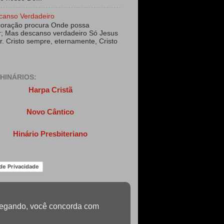
canso Verdadeiro
coração procura Onde possa
; Mas descanso verdadeiro Só Jesus
r. Cristo sempre, eternamente, Cristo
HINÁRIOS:
Harpa Cristã
Novo Cântico
Hinário Presbiteriano
 de Privacidade
navegando, você concorda com