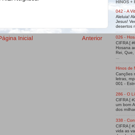
HINOS +
042 - A Vi
Aleluia! A
Jesus! Ven
desertos ra
Página Inicial
Anterior
026 - Hos
CIFRA [ #
Hosana ao
Rei, Que,
...
Hinos de 
Canções na
letras, mp
001 - Estr
286 - O Lí
CIFRA [ 
um bom Am
dos milhar
338 - Con
CIFRA [ 
vida as v