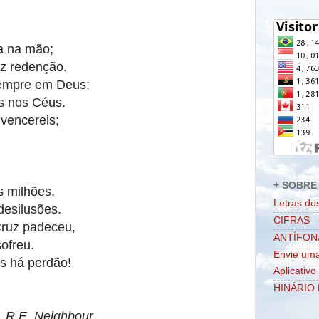
ia na mão;
z redenção.
sempre em Deus;
s nos Céus.
 vencereis;
+ SOBRE 
s milhões,
Letras do
desilusões.
CIFRAS
Cruz padeceu,
ANTÍFON
sofreu.
Envie uma
s há perdão!
Aplicativo
HINÁRIO 
. R.E. Neighbour