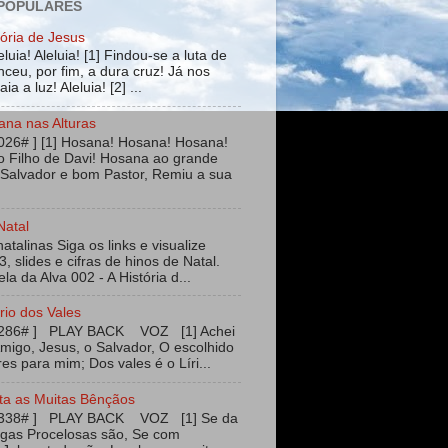
 POPULARES
tória de Jesus
leluia! Aleluia! [1] Findou-se a luta de
ceu, por fim, a dura cruz! Já nos
ia a luz! Aleluia! [2] ...
ana nas Alturas
026# ] [1] Hosana! Hosana! Hosana!
 Filho de Davi! Hosana ao grande
 Salvador e bom Pastor, Remiu a sua
Natal
talinas Siga os links e visualize
3, slides e cifras de hinos de Natal.
ela da Alva 002 - A História d...
rio dos Vales
#286# ] PLAY BACK VOZ [1] Achei
igo, Jesus, o Salvador, O escolhido
es para mim; Dos vales é o Líri...
ta as Muitas Bênçãos
#338# ] PLAY BACK VOZ [1] Se da
agas Procelosas são, Se com