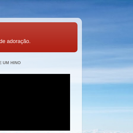
 de adoração.
 UM HINO