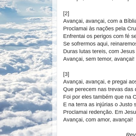
[2]
Avançai, avançai, com a Bíbl
Proclamai às nações pela Cru
Enfrentai os perigos com fé 
Se sofrermos aqui, reinaremo
Duras lutas tereis, com Jesus
Avançai, sem temor, avançai!
[3]
Avançai, avançai, e pregai ao
Que perecem nas trevas das 
Foi por eles também que na 
E na terra as injúrias o Justo 
Proclamai redenção. Em Jesu
Avançai, com amor, avançai!
Rev