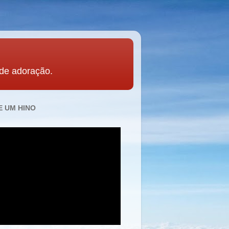
 de adoração.
 UM HINO