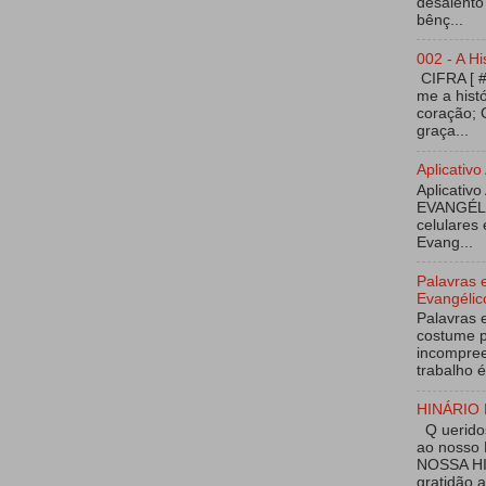
desalento
bênç...
002 - A Hi
CIFRA [ 
me a hist
coração; 
graça...
Aplicati
Aplicativo
EVANGÉL
celulares 
Evang...
Palavras 
Evangélic
Palavras 
costume p
incompree
trabalho é
HINÁRIO 
Q ueridos
ao nosso
NOSSA HI
gratidão 