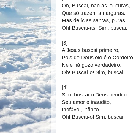
Oh, Buscai, não as loucuras,
Que só trazem amarguras,
Mas delícias santas, puras.
Oh! Buscai-as! Sim, buscai.
[3]
A Jesus buscai primeiro,
Pois de Deus ele é o Cordeiro
Nele há gozo verdadeiro.
Oh! Buscai-o! Sim, buscai.
[4]
Sim, buscai o Deus bendito.
Seu amor é inaudito,
Inefável, infinito.
Oh! Buscai-o! Sim, buscai.