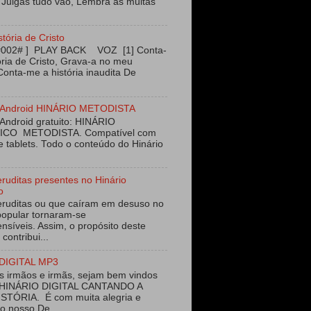
 Julgas tudo vão, Lembra as muitas
stória de Cristo
#002# ] PLAY BACK VOZ [1] Conta-
ória de Cristo, Grava-a no meu
Conta-me a história inaudita De
vo Android HINÁRIO METODISTA
 Android gratuito: HINÁRIO
ICO METODISTA. Compatível com
e tablets. Todo o conteúdo do Hinário
eruditas presentes no Hinário
o
eruditas ou que caíram em desuso no
opular tornaram-se
nsíveis. Assim, o propósito deste
 contribui...
DIGITAL MP3
 irmãos e irmãs, sejam bem vindos
 HINÁRIO DIGITAL CANTANDO A
STÓRIA. É com muita alegria e
ao nosso De...