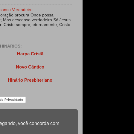
canso Verdadeiro
coração procura Onde possa
; Mas descanso verdadeiro Só Jesus
r. Cristo sempre, eternamente, Cristo
HINÁRIOS:
Harpa Cristã
Novo Cântico
Hinário Presbiteriano
 de Privacidade
navegando, você concorda com