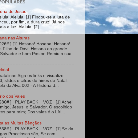
 POPULARES
tória de Jesus
leluia! Aleluia! [1] Findou-se a luta de
ceu, por fim, a dura cruz! Já nos
ia a luz! Aleluia! [2] ...
ana nas Alturas
026# ] [1] Hosana! Hosana! Hosana!
 Filho de Davi! Hosana ao grande
 Salvador e bom Pastor, Remiu a sua
Natal
talinas Siga os links e visualize
3, slides e cifras de hinos de Natal.
ela da Alva 002 - A História d...
rio dos Vales
#286# ] PLAY BACK VOZ [1] Achei
igo, Jesus, o Salvador, O escolhido
es para mim; Dos vales é o Líri...
ta as Muitas Bênçãos
#338# ] PLAY BACK VOZ [1] Se da
agas Procelosas são, Se com