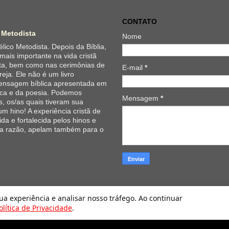
CONTATO
 Metodista
Nome
lico Metodista. Depois da Bíblia,
 mais importante na vida cristã
ta, bem como nas cerimônias de
E-mail
*
reja. Ele não é um livro
 mensagem bíblica apresentada em
ica e da poesia. Podemos
Mensagem
*
, os/as quais tiveram sua
um hino! A experiência cristã de
da e fortalecida pelos hinos e
 a razão, apelam também para o
Hinário Evangélico da Igreja Metodista. Tecnologia do
Blogger
.
sua experiência e analisar nosso tráfego. Ao continuar
olítica de Privacidade
.