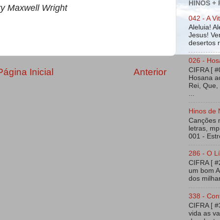
HINOS +
y Maxwell Wright
042 - A Vi
Aleluia! A
Jesus! Ven
desertos ra
026 - Hos
CIFRA [ #
Página Inicial
Anterior
Hosana ao
Rei, Que,
...
Hinos de 
Canções na
letras, mp
001 - Estr
286 - O Lí
CIFRA [ 
um bom Am
dos milhar
338 - Con
CIFRA [ 
vida as v