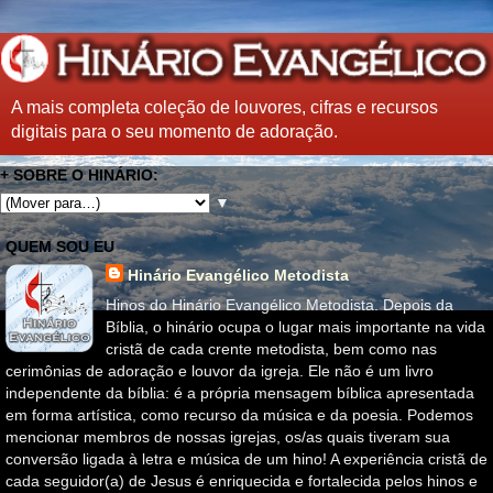
A mais completa coleção de louvores, cifras e recursos
digitais para o seu momento de adoração.
+ SOBRE O HINÁRIO:
▼
QUEM SOU EU
Hinário Evangélico Metodista
Hinos do Hinário Evangélico Metodista. Depois da
Bíblia, o hinário ocupa o lugar mais importante na vida
cristã de cada crente metodista, bem como nas
cerimônias de adoração e louvor da igreja. Ele não é um livro
independente da bíblia: é a própria mensagem bíblica apresentada
em forma artística, como recurso da música e da poesia. Podemos
mencionar membros de nossas igrejas, os/as quais tiveram sua
conversão ligada à letra e música de um hino! A experiência cristã de
cada seguidor(a) de Jesus é enriquecida e fortalecida pelos hinos e