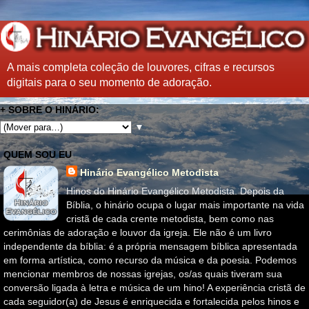
A mais completa coleção de louvores, cifras e recursos
digitais para o seu momento de adoração.
+ SOBRE O HINÁRIO:
▼
QUEM SOU EU
Hinário Evangélico Metodista
Hinos do Hinário Evangélico Metodista. Depois da
Bíblia, o hinário ocupa o lugar mais importante na vida
cristã de cada crente metodista, bem como nas
cerimônias de adoração e louvor da igreja. Ele não é um livro
independente da bíblia: é a própria mensagem bíblica apresentada
em forma artística, como recurso da música e da poesia. Podemos
mencionar membros de nossas igrejas, os/as quais tiveram sua
conversão ligada à letra e música de um hino! A experiência cristã de
cada seguidor(a) de Jesus é enriquecida e fortalecida pelos hinos e