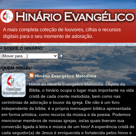
A mais completa coleção de louvores, cifras e recursos
digitais para o seu momento de adoração.
+ SOBRE O HINÁRIO:
▼
QUEM SOU EU
Hinário Evangélico Metodista
Hinos do Hinário Evangélico Metodista. Depois da
Bíblia, o hinário ocupa o lugar mais importante na vida
cristã de cada crente metodista, bem como nas
cerimônias de adoração e louvor da igreja. Ele não é um livro
independente da bíblia: é a própria mensagem bíblica apresentada
em forma artística, como recurso da música e da poesia. Podemos
mencionar membros de nossas igrejas, os/as quais tiveram sua
conversão ligada à letra e música de um hino! A experiência cristã de
cada seguidor(a) de Jesus é enriquecida e fortalecida pelos hinos e