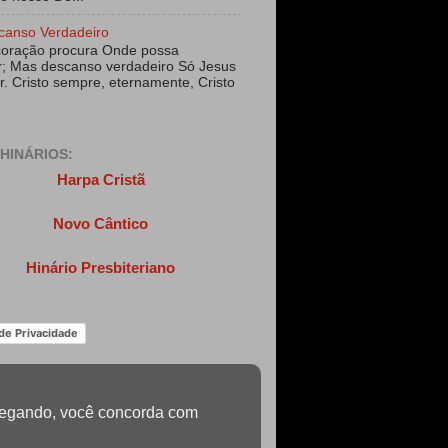
canso Verdadeiro
coração procura Onde possa
; Mas descanso verdadeiro Só Jesus
r. Cristo sempre, eternamente, Cristo
HINÁRIOS:
Harpa Cristã
Novo Cântico
Hinário Presbiteriano
 de Privacidade
navegando, você concorda com