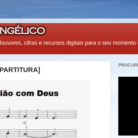
louvores, cifras e recursos digitais para o seu momento
PROCURE
 [PARTITURA]