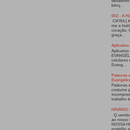
desalento
bênç...
002 - A Hi
CIFRA [ 
me a hist
coração; 
graça...
Aplicati
Aplicativo
EVANGÉL
celulares 
Evang...
Palavras 
Evangélic
Palavras 
costume p
incompree
trabalho é
HINÁRIO 
Q ueridos
ao nosso
NOSSA HI
gratidão 