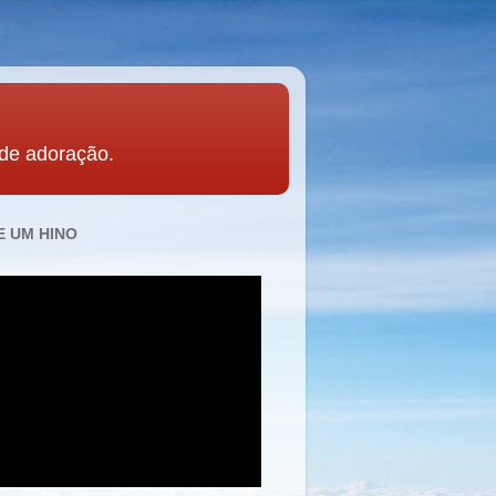
 de adoração.
 UM HINO