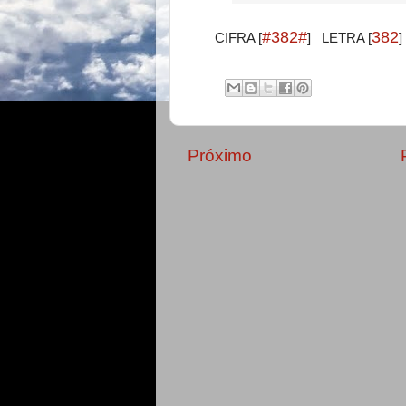
#382#
382
CIFRA [
] LETRA [
Próximo