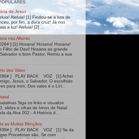
 POPULARES
tória de Jesus
leluia! Aleluia! [1] Findou-se a luta de
ceu, por fim, a dura cruz! Já nos
ia a luz! Aleluia! [2] ...
ana nas Alturas
026# ] [1] Hosana! Hosana! Hosana!
 Filho de Davi! Hosana ao grande
 Salvador e bom Pastor, Remiu a sua
rio dos Vales
#286# ] PLAY BACK VOZ [1] Achei
igo, Jesus, o Salvador, O escolhido
es para mim; Dos vales é o Líri...
Natal
talinas Siga os links e visualize
3, slides e cifras de hinos de Natal.
ela da Alva 002 - A História d...
ta as Muitas Bênçãos
#338# ] PLAY BACK VOZ [1] Se da
agas Procelosas são, Se com