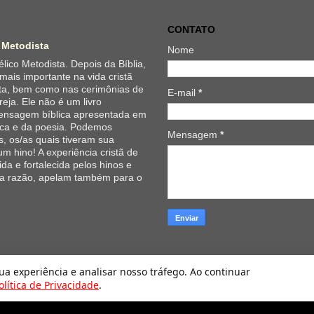
CONTATO
 Metodista
Nome
lico Metodista. Depois da Bíblia,
 mais importante na vida cristã
ta, bem como nas cerimônias de
E-mail
*
reja. Ele não é um livro
 mensagem bíblica apresentada em
ica e da poesia. Podemos
Mensagem
*
, os/as quais tiveram sua
um hino! A experiência cristã de
da e fortalecida pelos hinos e
 a razão, apelam também para o
Hinário Evangélico da Igreja Metodista. Tecnologia do
Blogger
.
sua experiência e analisar nosso tráfego. Ao continuar
olítica de Privacidade
.