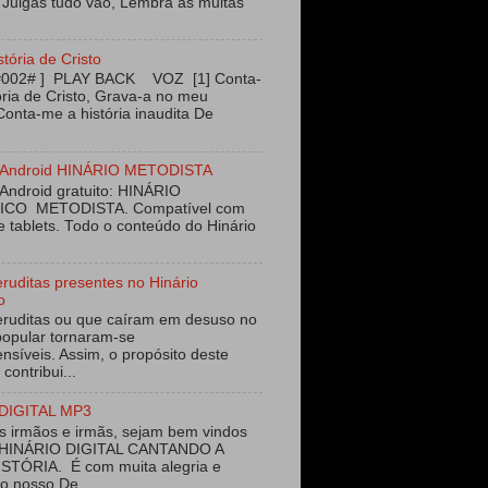
 Julgas tudo vão, Lembra as muitas
stória de Cristo
#002# ] PLAY BACK VOZ [1] Conta-
ória de Cristo, Grava-a no meu
Conta-me a história inaudita De
vo Android HINÁRIO METODISTA
 Android gratuito: HINÁRIO
ICO METODISTA. Compatível com
e tablets. Todo o conteúdo do Hinário
eruditas presentes no Hinário
o
eruditas ou que caíram em desuso no
opular tornaram-se
nsíveis. Assim, o propósito deste
 contribui...
DIGITAL MP3
 irmãos e irmãs, sejam bem vindos
 HINÁRIO DIGITAL CANTANDO A
STÓRIA. É com muita alegria e
ao nosso De...