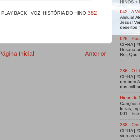
HINOS +
042 - A Vi
382
] PLAY BACK
VOZ
HISTÓRIA DO HINO
Aleluia! A
Jesus! Ven
desertos ra
026 - Hos
CIFRA [ #
Hosana ao
Página Inicial
Anterior
Rei, Que,
...
286 - O Lí
CIFRA [ 
um bom Am
dos milhar
Hinos de 
Canções na
letras, mp
001 - Estr
338 - Con
CIFRA [ 
vida as v