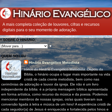
A mais completa coleção de louvores, cifras e recursos
digitais para o seu momento de adoração.
+ SOBRE O HINÁRIO:
▼
QUEM SOU EU
Hinário Evangélico Metodista
Hinos do Hinário Evangélico Metodista. Depois da
Bíblia, o hinário ocupa o lugar mais importante na vida
cristã de cada crente metodista, bem como nas
cerimônias de adoração e louvor da igreja. Ele não é um livro
independente da bíblia: é a própria mensagem bíblica apresentada
em forma artística, como recurso da música e da poesia. Podemos
mencionar membros de nossas igrejas, os/as quais tiveram sua
conversão ligada à letra e música de um hino! A experiência cristã de
cada seguidor(a) de Jesus é enriquecida e fortalecida pelos hinos e