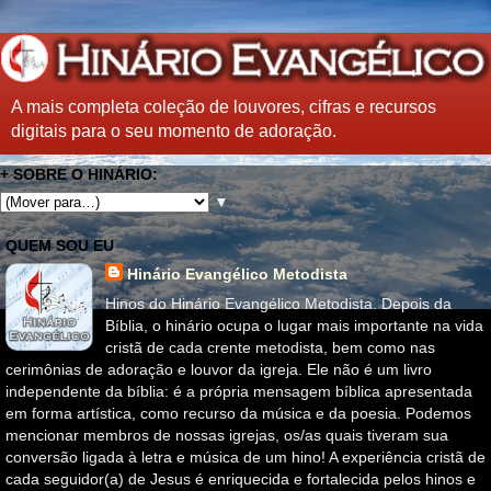
A mais completa coleção de louvores, cifras e recursos
digitais para o seu momento de adoração.
+ SOBRE O HINÁRIO:
▼
QUEM SOU EU
Hinário Evangélico Metodista
Hinos do Hinário Evangélico Metodista. Depois da
Bíblia, o hinário ocupa o lugar mais importante na vida
cristã de cada crente metodista, bem como nas
cerimônias de adoração e louvor da igreja. Ele não é um livro
independente da bíblia: é a própria mensagem bíblica apresentada
em forma artística, como recurso da música e da poesia. Podemos
mencionar membros de nossas igrejas, os/as quais tiveram sua
conversão ligada à letra e música de um hino! A experiência cristã de
cada seguidor(a) de Jesus é enriquecida e fortalecida pelos hinos e