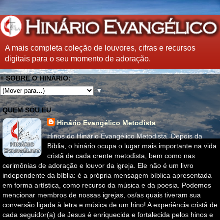
A mais completa coleção de louvores, cifras e recursos
digitais para o seu momento de adoração.
+ SOBRE O HINÁRIO:
▼
QUEM SOU EU
Hinário Evangélico Metodista
Hinos do Hinário Evangélico Metodista. Depois da
Bíblia, o hinário ocupa o lugar mais importante na vida
cristã de cada crente metodista, bem como nas
cerimônias de adoração e louvor da igreja. Ele não é um livro
independente da bíblia: é a própria mensagem bíblica apresentada
em forma artística, como recurso da música e da poesia. Podemos
mencionar membros de nossas igrejas, os/as quais tiveram sua
conversão ligada à letra e música de um hino! A experiência cristã de
cada seguidor(a) de Jesus é enriquecida e fortalecida pelos hinos e