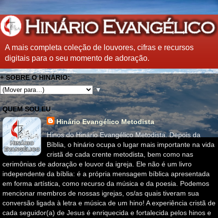
A mais completa coleção de louvores, cifras e recursos
digitais para o seu momento de adoração.
+ SOBRE O HINÁRIO:
▼
QUEM SOU EU
Hinário Evangélico Metodista
Hinos do Hinário Evangélico Metodista. Depois da
Bíblia, o hinário ocupa o lugar mais importante na vida
cristã de cada crente metodista, bem como nas
cerimônias de adoração e louvor da igreja. Ele não é um livro
independente da bíblia: é a própria mensagem bíblica apresentada
em forma artística, como recurso da música e da poesia. Podemos
mencionar membros de nossas igrejas, os/as quais tiveram sua
conversão ligada à letra e música de um hino! A experiência cristã de
cada seguidor(a) de Jesus é enriquecida e fortalecida pelos hinos e