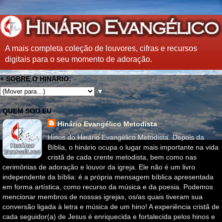
A mais completa coleção de louvores, cifras e recursos
digitais para o seu momento de adoração.
+ SOBRE O HINÁRIO:
▼
QUEM SOU EU
Hinário Evangélico Metodista
Hinos do Hinário Evangélico Metodista. Depois da
Bíblia, o hinário ocupa o lugar mais importante na vida
cristã de cada crente metodista, bem como nas
cerimônias de adoração e louvor da igreja. Ele não é um livro
independente da bíblia: é a própria mensagem bíblica apresentada
em forma artística, como recurso da música e da poesia. Podemos
mencionar membros de nossas igrejas, os/as quais tiveram sua
conversão ligada à letra e música de um hino! A experiência cristã de
cada seguidor(a) de Jesus é enriquecida e fortalecida pelos hinos e