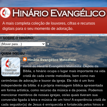
A mais completa coleção de louvores, cifras e recursos
digitais para o seu momento de adoração.
+ SOBRE O HINÁRIO:
▼
QUEM SOU EU
Hinário Evangélico Metodista
Hinos do Hinário Evangélico Metodista. Depois da
Bíblia, o hinário ocupa o lugar mais importante na vida
cristã de cada crente metodista, bem como nas
cerimônias de adoração e louvor da igreja. Ele não é um livro
independente da bíblia: é a própria mensagem bíblica apresentada
em forma artística, como recurso da música e da poesia. Podemos
mencionar membros de nossas igrejas, os/as quais tiveram sua
conversão ligada à letra e música de um hino! A experiência cristã de
cada seguidor(a) de Jesus é enriquecida e fortalecida pelos hinos e