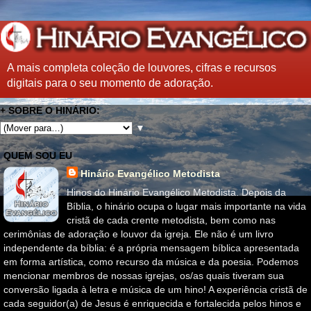
A mais completa coleção de louvores, cifras e recursos
digitais para o seu momento de adoração.
+ SOBRE O HINÁRIO:
▼
QUEM SOU EU
Hinário Evangélico Metodista
Hinos do Hinário Evangélico Metodista. Depois da
Bíblia, o hinário ocupa o lugar mais importante na vida
cristã de cada crente metodista, bem como nas
cerimônias de adoração e louvor da igreja. Ele não é um livro
independente da bíblia: é a própria mensagem bíblica apresentada
em forma artística, como recurso da música e da poesia. Podemos
mencionar membros de nossas igrejas, os/as quais tiveram sua
conversão ligada à letra e música de um hino! A experiência cristã de
cada seguidor(a) de Jesus é enriquecida e fortalecida pelos hinos e